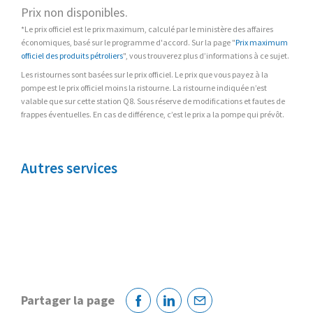
Prix non disponibles.
*Le prix officiel est le prix maximum, calculé par le ministère des affaires
économiques, basé sur le programme d'accord. Sur la page "
Prix maximum
officiel des produits pétroliers
", vous trouverez plus d’informations à ce sujet.
Les ristournes sont basées sur le prix officiel. Le prix que vous payez à la
pompe est le prix officiel moins la ristourne. La ristourne indiquée n’est
valable que sur cette station Q8. Sous réserve de modifications et fautes de
frappes éventuelles. En cas de différence, c’est le prix a la pompe qui prévôt.
Autres services
Partager la page