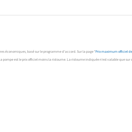
ffaires économiques, basé sur le programme d'accord. Sur la page "
Prix maximum officiel des
à la pompe est le prix officiel moins la ristourne. La ristourne indiquée n’est valable que su