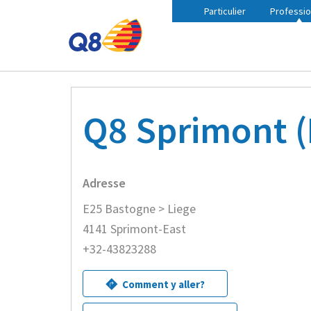
Particulier
Professio
Fil
Accueil
Trouvez une station Q8 à proximité
Q8 Sp
d'Ariane
Q8 Sprimont (
Adresse
E25 Bastogne > Liege
4141 Sprimont-East
+32-43823288
Comment y aller?