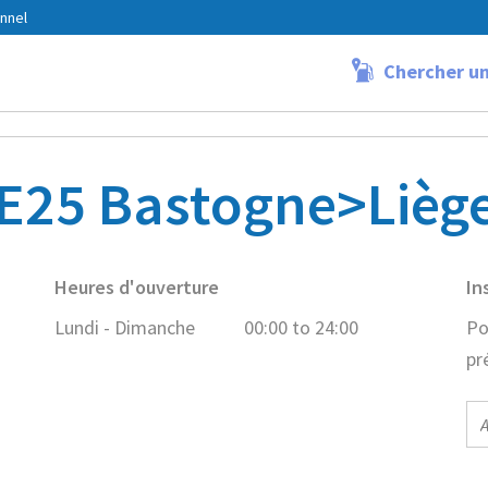
nnel
Chercher un
rimont (E25 Bastogne>Liège)
E25 Bastogne>Lièg
Heures d'ouverture
In
Lundi - Dimanche
00:00 to 24:00
Po
pr
E-
ma
ad