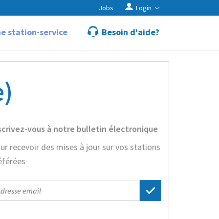
Jobs
Login
e station-service
Besoin d'aide?
e)
scrivez-vous à notre bulletin électronique
ur recevoir des mises à jour sur vos stations
éférées
il
dress