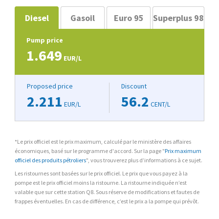
Diesel
Gasoil
Euro 95
Superplus 98
Pump price
1.649
EUR/L
Proposed price
Discount
2.211
56.2
EUR/L
CENT/L
*Le prix officiel est le prix maximum, calculé par le ministère des affaires
économiques, basé sur le programme d'accord. Sur la page "
Prix maximum
officiel des produits pétroliers
", vous trouverez plus d’informations à ce sujet.
Les ristournes sont basées sur le prix officiel. Le prix que vous payez à la
pompe est le prix officiel moins la ristourne. La ristourne indiquée n’est
valable que sur cette station Q8. Sous réserve de modifications et fautes de
frappes éventuelles. En cas de différence, c’est le prix a la pompe qui prévôt.