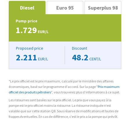
Diesel
Euro 95
Superplus 98
Pump price
1.729
EUR/L
Proposed price
Discount
2.211
48.2
EUR/L
CENT/L
*Le prix officiel est le prix maximum, calculé par le ministère des affaires
économiques, basé sur le programme d'accord. Sur la page "
Prix maximum
officiel des produits pétroliers
", vous trouverez plus d’informations à ce sujet.
Les ristournes sont basées sur le prix officiel. Le prix que vous payez à la
pompe est le prix officiel moins la ristourne. La ristourne indiquée n’est
valable que sur cette station Q8. Sous réserve de modifications et fautes de
frappes éventuelles. En cas de différence, c’est le prix a la pompe qui prévôt.