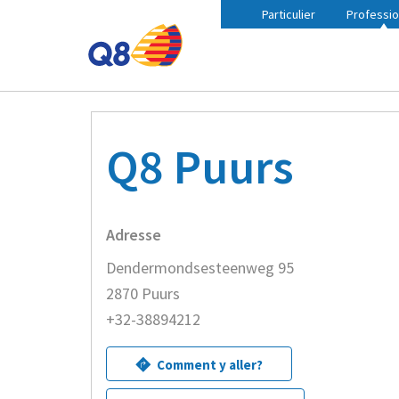
Particulier
Professio
Fil
Accueil
Trouvez une station Q8 à proximité
Q8 Pu
d'Ariane
Q8 Puurs
Adresse
Dendermondsesteenweg 95
2870 Puurs
+32-38894212
Comment y aller?