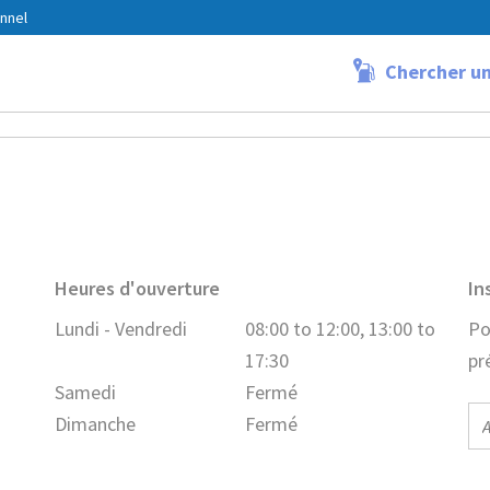
nnel
Chercher un
urs
Heures d'ouverture
In
Lundi - Vendredi
08:00 to 12:00, 13:00 to
Po
17:30
pr
Samedi
Fermé
E-
Dimanche
Fermé
ma
ad