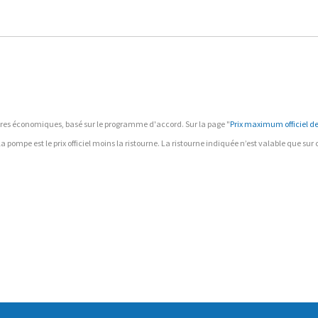
ffaires économiques, basé sur le programme d'accord. Sur la page "
Prix maximum officiel des
à la pompe est le prix officiel moins la ristourne. La ristourne indiquée n’est valable que su