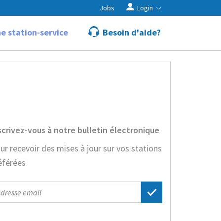
Jobs
Login
e station-service
Besoin d'aide?
scrivez-vous à notre bulletin électronique
ur recevoir des mises à jour sur vos stations
éférées
il
dress