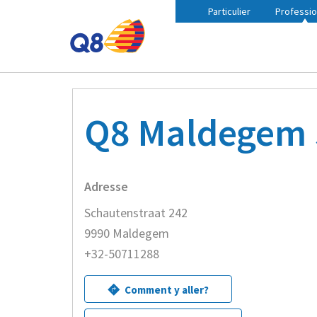
Particulier
Professio
Fil
Accueil
Trouvez une station Q8 à proximité
Q8 Ma
d'Ariane
Q8 Maldegem 
Adresse
Schautenstraat 242
9990 Maldegem
+32-50711288
Comment y aller?