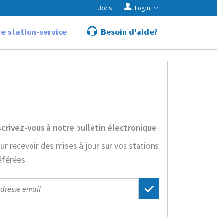
Jobs
Login
e station-service
Besoin d'aide?
scrivez-vous à notre bulletin électronique
ur recevoir des mises à jour sur vos stations
éférées
il
dress