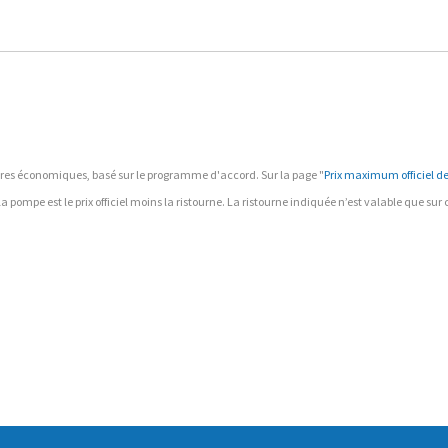
ffaires économiques, basé sur le programme d'accord. Sur la page "
Prix maximum officiel des
à la pompe est le prix officiel moins la ristourne. La ristourne indiquée n’est valable que su