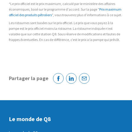
*Le prix officiel est le prix maximum, calculé par le ministère des affaires
économiques, basé sur le programme d'accord. Sur la page "
Prix maximum
officiel des produits pétroliers
", vous trouverez plus d’informations à ce sujet.
Les ristournes sont basées sur le prix officiel. Le prix que vous payez à la
pompe est le prix officiel moins la ristourne. La ristourne indiquée n’est
valable que sur cette station Q8. Sous réserve de modifications et fautes de
frappes éventuelles. En cas de différence, c’est le prix a la pompe qui prévôt.
Partager la page
Facebook
Linkedin
Courriel
Le monde de Q8