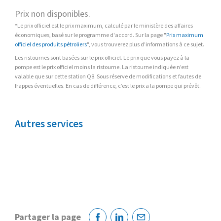
Prix non disponibles.
*Le prix officiel est le prix maximum, calculé par le ministère des affaires
économiques, basé sur le programme d'accord. Sur la page "
Prix maximum
officiel des produits pétroliers
", vous trouverez plus d’informations à ce sujet.
Les ristournes sont basées sur le prix officiel. Le prix que vous payez à la
pompe est le prix officiel moins la ristourne. La ristourne indiquée n’est
valable que sur cette station Q8. Sous réserve de modifications et fautes de
frappes éventuelles. En cas de différence, c’est le prix a la pompe qui prévôt.
Autres services
Partager la page