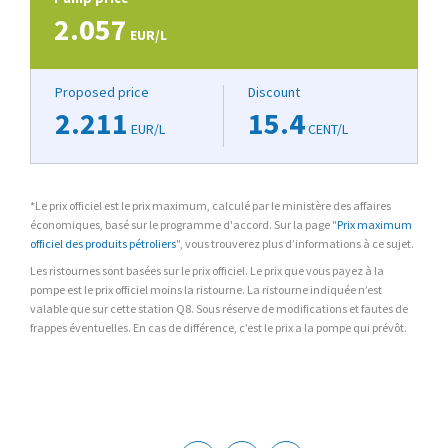
2.057
EUR/L
Proposed price
Discount
2.211
15.4
EUR/L
CENT/L
*Le prix officiel est le prix maximum, calculé par le ministère des affaires
économiques, basé sur le programme d'accord. Sur la page "
Prix maximum
officiel des produits pétroliers
", vous trouverez plus d’informations à ce sujet.
Les ristournes sont basées sur le prix officiel. Le prix que vous payez à la
pompe est le prix officiel moins la ristourne. La ristourne indiquée n’est
valable que sur cette station Q8. Sous réserve de modifications et fautes de
frappes éventuelles. En cas de différence, c’est le prix a la pompe qui prévôt.