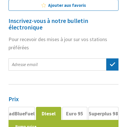
Ajouter aux favoris
Inscrivez-vous à notre bulletin
électronique
Pour recevoir des mises à jour sur vos stations
préférées
E-
mail
address
Prix
adBlueFuel
Diesel
Euro 95
Superplus 98
Pump price