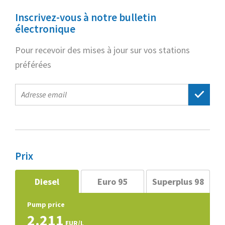
Inscrivez-vous à notre bulletin
électronique
Pour recevoir des mises à jour sur vos stations
préférées
E-
mail
address
Prix
Diesel
Euro 95
Superplus 98
Pump price
2.211
EUR/L