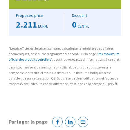
Proposed price
Discount
2.211
0
EUR/L
CENT/L
*Le prix officiel est le prix maximum, calculé par le ministère des affaires
économiques, basé sur le programme d'accord. Sur la page "
Prix maximum
officiel des produits pétroliers
", vous trouverez plus d’informations à ce sujet.
Les ristournes sont basées sur le prix officiel. Le prix que vous payez à la
pompe est le prix officiel moins la ristourne. La ristourne indiquée n’est
valable que sur cette station Q8. Sous réserve de modifications et fautes de
frappes éventuelles. En cas de différence, c’est le prix a la pompe qui prévôt.
Partager la page
Facebook
Linkedin
Courriel