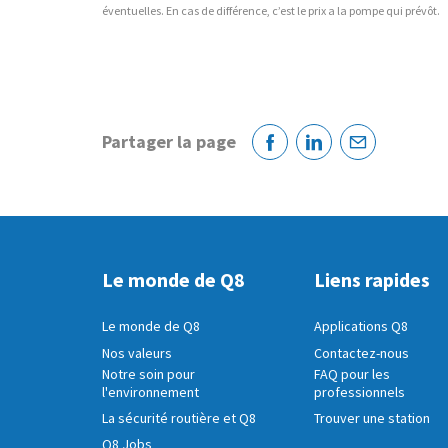
éventuelles. En cas de différence, c’est le prix a la pompe qui prévôt.
Partager la page
Facebook
Linkedin
Courriel
Le monde de Q8
Liens rapides
Le monde de Q8
Applications Q8
Nos valeurs
Contactez-nous
Notre soin pour
FAQ pour les
l'environnement
professionnels
La sécurité routière et Q8
Trouver une station
Q8 Jobs