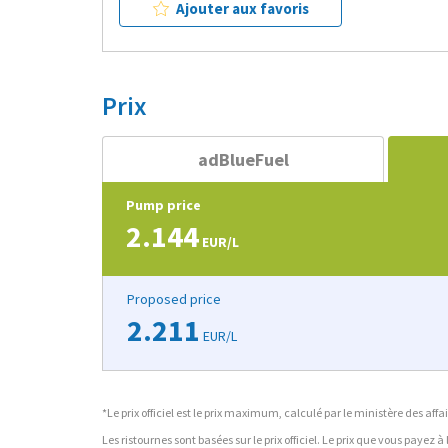
Ajouter aux favoris
Prix
adBlueFuel
Pump price
2.144
EUR/L
Proposed price
2.211
EUR/L
*Le prix officiel est le prix maximum, calculé par le ministère des a
Les ristournes sont basées sur le prix officiel. Le prix que vous payez 