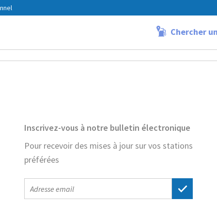
nnel
Chercher un
sy Meise
Inscrivez-vous à notre bulletin électronique
Pour recevoir des mises à jour sur vos stations
préférées
E-
mail
address