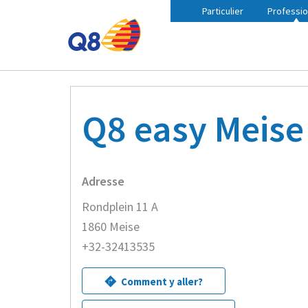
Particulier
Professio
Fil
Accueil
Trouvez une station Q8 à proximité
Q8 ea
d'Ariane
Q8 easy Meise
Adresse
Rondplein 11 A
1860 Meise
+32-32413535
Comment y aller?