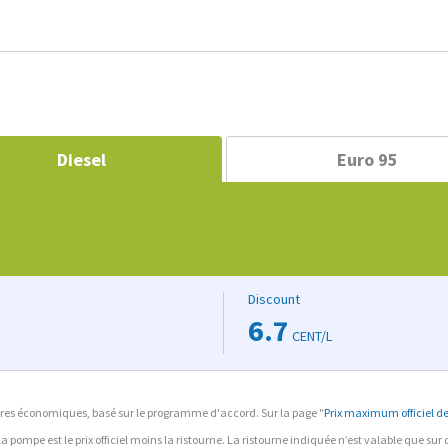
Diesel
Euro 95
Discount
6.7
CENT/L
ffaires économiques, basé sur le programme d'accord. Sur la page "
Prix maximum officiel des
à la pompe est le prix officiel moins la ristourne. La ristourne indiquée n’est valable que su