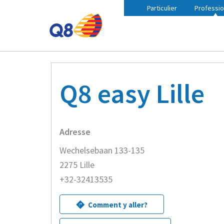
Particulier
Professio
Fil
Accueil
Trouvez une station Q8 à proximité
Q8 eas
d'Ariane
Q8 easy Lille
Adresse
Wechelsebaan 133-135
2275 Lille
+32-32413535
Comment y aller?