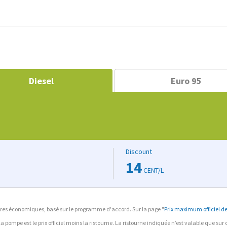
Diesel
Euro 95
Discount
14
CENT/L
ffaires économiques, basé sur le programme d'accord. Sur la page "
Prix maximum officiel des
à la pompe est le prix officiel moins la ristourne. La ristourne indiquée n’est valable que su