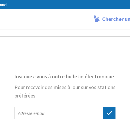
nnel
Chercher un
y Lille
Inscrivez-vous à notre bulletin électronique
Pour recevoir des mises à jour sur vos stations
préférées
E-
mail
address