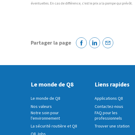
éventuelles. En cas de différence, c’est le prix a la pompe qui prévôt.
Partager la page
Facebook
Linkedin
Courriel
Le monde de Q8
Liens rapides
Le monde de Q8
Applications Q8
Nos valeurs
Contactez-nous
Notre soin pour
FAQ pour les
l'environnement
professionnels
La sécurité routière et Q8
Trouver une station
Q8 Jobs