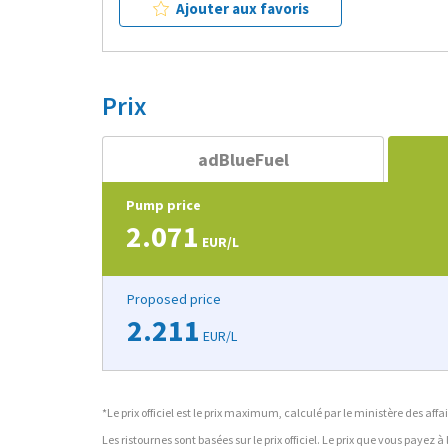
Ajouter aux favoris
Prix
adBlueFuel
Pump price
2.071
EUR/L
Proposed price
2.211
EUR/L
*Le prix officiel est le prix maximum, calculé par le ministère des a
Les ristournes sont basées sur le prix officiel. Le prix que vous payez 