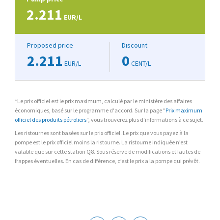
2.211
EUR/L
Proposed price
Discount
2.211
0
EUR/L
CENT/L
*Le prix officiel est le prix maximum, calculé par le ministère des affaires
économiques, basé sur le programme d'accord. Sur la page "
Prix maximum
officiel des produits pétroliers
", vous trouverez plus d’informations à ce sujet.
Les ristournes sont basées sur le prix officiel. Le prix que vous payez à la
pompe est le prix officiel moins la ristourne. La ristourne indiquée n’est
valable que sur cette station Q8. Sous réserve de modifications et fautes de
frappes éventuelles. En cas de différence, c’est le prix a la pompe qui prévôt.