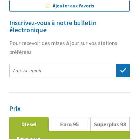
Ajouter aux favoris
Inscrivez-vous à notre bulletin
électronique
Pour recevoir des mises à jour sur vos stations
préférées
E-
mail
address
Prix
Diesel
Euro 95
Superplus 98
Pump price