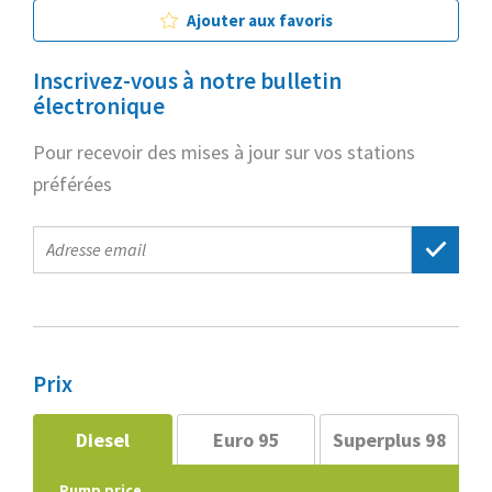
Ajouter aux favoris
Inscrivez-vous à notre bulletin
électronique
Pour recevoir des mises à jour sur vos stations
préférées
E-
mail
address
Prix
Diesel
Euro 95
Superplus 98
Pump price