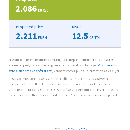
2.086
EUR/L
Proposed price
Discount
2.211
12.5
EUR/L
CENT/L
*Le prix officiel est le prix maximum, calculé par le ministère des affaires
économiques, basé sur le programme d'accord. Sur la page "
Prix maximum
officiel des produits pétroliers
", vous trouverez plus d’informations à ce sujet.
Les ristournes sont basées sur le prix officiel. Le prix que vous payez à la
pompe est le prix officiel moins la ristourne. La ristourne indiquée n’est
valable que sur cette station Q8. Sous réserve de modifications et fautes de
frappes éventuelles. En cas de différence, c’est le prix a la pompe qui prévôt.