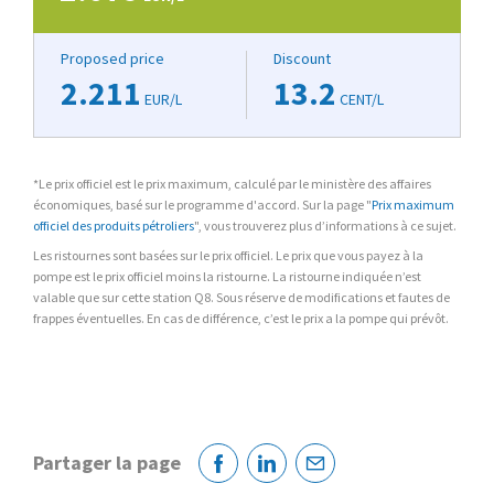
Proposed price
Discount
2.211
13.2
EUR/L
CENT/L
*Le prix officiel est le prix maximum, calculé par le ministère des affaires
économiques, basé sur le programme d'accord. Sur la page "
Prix maximum
officiel des produits pétroliers
", vous trouverez plus d’informations à ce sujet.
Les ristournes sont basées sur le prix officiel. Le prix que vous payez à la
pompe est le prix officiel moins la ristourne. La ristourne indiquée n’est
valable que sur cette station Q8. Sous réserve de modifications et fautes de
frappes éventuelles. En cas de différence, c’est le prix a la pompe qui prévôt.
Partager la page
Facebook
Linkedin
Courriel