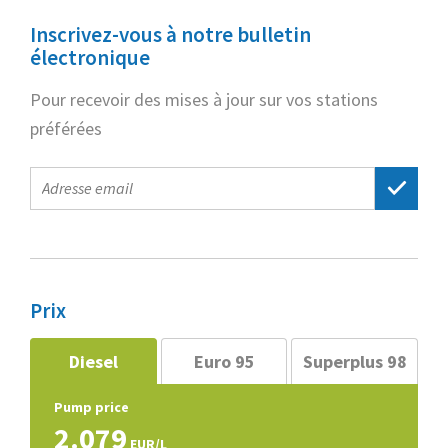
Inscrivez-vous à notre bulletin
électronique
Pour recevoir des mises à jour sur vos stations
préférées
E-
mail
address
Prix
Diesel
Euro 95
Superplus 98
Pump price
2.079
EUR/L