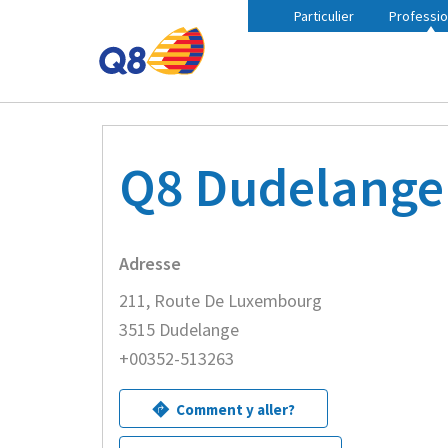
Particulier
Professio
Fil
Accueil
Trouvez une station Q8 à proximité
Q8 Du
d'Ariane
Q8 Dudelange
Adresse
211, Route De Luxembourg
3515 Dudelange
+00352-513263
Comment y aller?