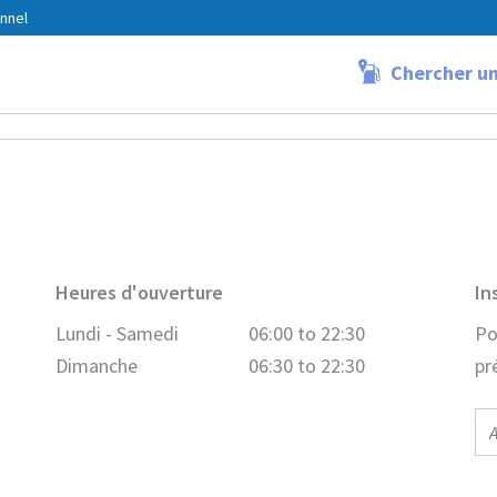
nnel
Chercher un
delange
Heures d'ouverture
In
Lundi - Samedi
06:00 to 22:30
Po
Dimanche
06:30 to 22:30
pr
E-
ma
ad