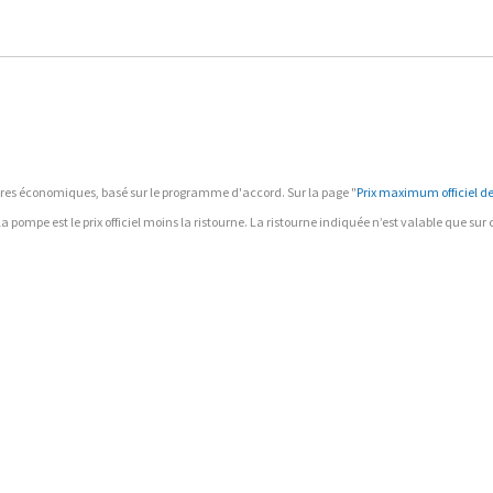
ffaires économiques, basé sur le programme d'accord. Sur la page "
Prix maximum officiel des
à la pompe est le prix officiel moins la ristourne. La ristourne indiquée n’est valable que su