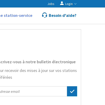
Jobs
Login
e station-service
Besoin d'aide?
scrivez-vous à notre bulletin électronique
ur recevoir des mises à jour sur vos stations
éférées
il
dress