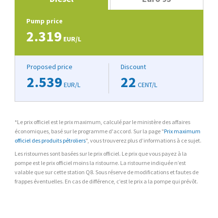
Pump price
2.319
EUR/L
Proposed price
Discount
2.539
22
EUR/L
CENT/L
*Le prix officiel est le prix maximum, calculé par le ministère des affaires
économiques, basé sur le programme d'accord. Sur la page "
Prix maximum
officiel des produits pétroliers
", vous trouverez plus d’informations à ce sujet.
Les ristournes sont basées sur le prix officiel. Le prix que vous payez à la
pompe est le prix officiel moins la ristourne. La ristourne indiquée n’est
valable que sur cette station Q8. Sous réserve de modifications et fautes de
frappes éventuelles. En cas de différence, c’est le prix a la pompe qui prévôt.