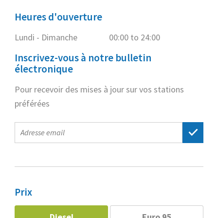
Heures d'ouverture
Lundi - Dimanche
00:00 to 24:00
Inscrivez-vous à notre bulletin
électronique
Pour recevoir des mises à jour sur vos stations
préférées
E-
mail
address
Prix
Diesel
Euro 95