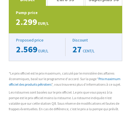
Pump price
2.299
EUR/L
Proposed price
Discount
2.569
27
EUR/L
CENT/L
*Le prix officiel est le prix maximum, calculé par le ministère des affaires
économiques, basé sur le programme d'accord. Sur la page "
Prix maximum
officiel des produits pétroliers
", vous trouverez plus d’informations à ce sujet.
Les ristournes sont basées sur le prix officiel. Le prix que vous payez à la
pompe est le prix officiel moins la ristourne. La ristourne indiquée n’est
valable que sur cette station Q8. Sous réserve de modifications et fautes de
frappes éventuelles. En cas de différence, c’est le prix a la pompe qui prévôt.