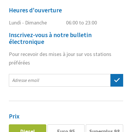
Heures d'ouverture
Lundi - Dimanche
06:00 to 23:00
Inscrivez-vous à notre bulletin
électronique
Pour recevoir des mises à jour sur vos stations
préférées
E-
mail
address
Prix
Diesel
Euro 95
Superplus 98