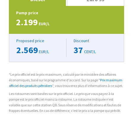
Pump price
2.199
EUR/L
Proposed price
Discount
2.569
37
EUR/L
CENT/L
*Le prix officiel est le prix maximum, calculé par le ministère des affaires
économiques, basé sur le programme d'accord. Sur la page "
Prix maximum
officiel des produits pétroliers
", vous trouverez plus d’informations à ce sujet.
Les ristournes sont basées sur le prix officiel. Le prix que vous payez à la
pompe est le prix officiel moins la ristourne. La ristourne indiquée n’est
valable que sur cette station Q8. Sous réserve de modifications et fautes de
frappes éventuelles. En cas de différence, c’est le prix a la pompe qui prévôt.