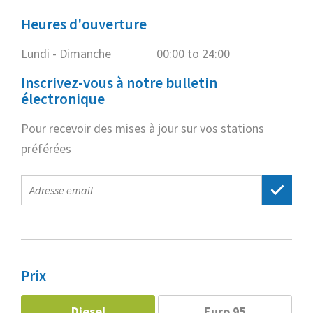
Heures d'ouverture
Lundi - Dimanche
00:00 to 24:00
Inscrivez-vous à notre bulletin
électronique
Pour recevoir des mises à jour sur vos stations
préférées
E-
mail
address
Prix
Diesel
Euro 95