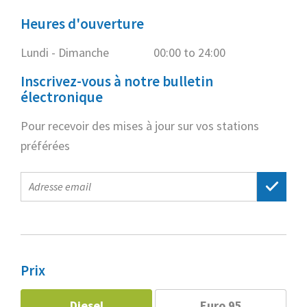
Heures d'ouverture
Lundi - Dimanche
00:00 to 24:00
Inscrivez-vous à notre bulletin
électronique
Pour recevoir des mises à jour sur vos stations
préférées
E-
mail
address
Prix
Diesel
Euro 95