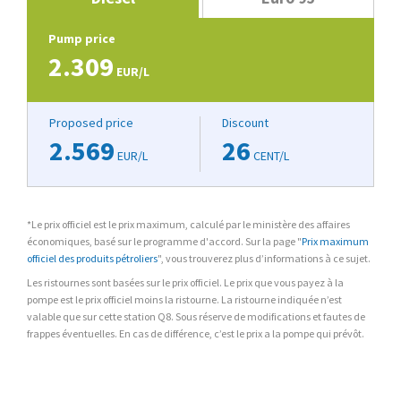
Pump price
2.309
EUR/L
Proposed price
Discount
2.569
26
EUR/L
CENT/L
*Le prix officiel est le prix maximum, calculé par le ministère des affaires
économiques, basé sur le programme d'accord. Sur la page "
Prix maximum
officiel des produits pétroliers
", vous trouverez plus d’informations à ce sujet.
Les ristournes sont basées sur le prix officiel. Le prix que vous payez à la
pompe est le prix officiel moins la ristourne. La ristourne indiquée n’est
valable que sur cette station Q8. Sous réserve de modifications et fautes de
frappes éventuelles. En cas de différence, c’est le prix a la pompe qui prévôt.