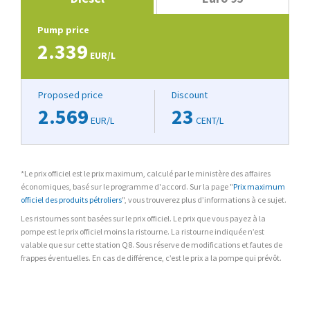
Pump price
2.339
EUR/L
Proposed price
Discount
2.569
23
EUR/L
CENT/L
*Le prix officiel est le prix maximum, calculé par le ministère des affaires
économiques, basé sur le programme d'accord. Sur la page "
Prix maximum
officiel des produits pétroliers
", vous trouverez plus d’informations à ce sujet.
Les ristournes sont basées sur le prix officiel. Le prix que vous payez à la
pompe est le prix officiel moins la ristourne. La ristourne indiquée n’est
valable que sur cette station Q8. Sous réserve de modifications et fautes de
frappes éventuelles. En cas de différence, c’est le prix a la pompe qui prévôt.