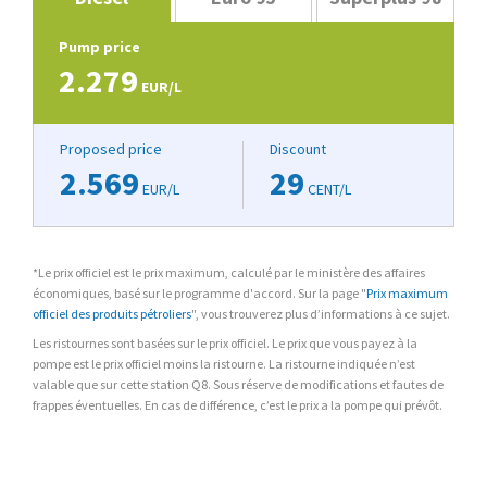
Pump price
2.279
EUR/L
Proposed price
Discount
2.569
29
EUR/L
CENT/L
*Le prix officiel est le prix maximum, calculé par le ministère des affaires
économiques, basé sur le programme d'accord. Sur la page "
Prix maximum
officiel des produits pétroliers
", vous trouverez plus d’informations à ce sujet.
Les ristournes sont basées sur le prix officiel. Le prix que vous payez à la
pompe est le prix officiel moins la ristourne. La ristourne indiquée n’est
valable que sur cette station Q8. Sous réserve de modifications et fautes de
frappes éventuelles. En cas de différence, c’est le prix a la pompe qui prévôt.