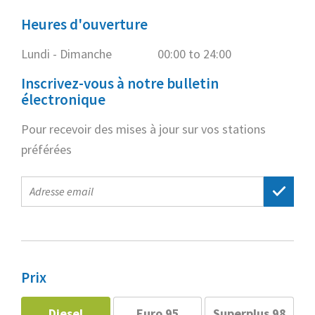
Heures d'ouverture
Lundi - Dimanche
00:00 to 24:00
Inscrivez-vous à notre bulletin
électronique
Pour recevoir des mises à jour sur vos stations
préférées
E-
mail
address
Prix
Diesel
Euro 95
Superplus 98