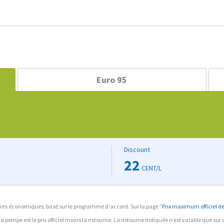
Euro 95
Discount
22
CENT/L
ffaires économiques, basé sur le programme d'accord. Sur la page "
Prix maximum officiel des
à la pompe est le prix officiel moins la ristourne. La ristourne indiquée n’est valable que su