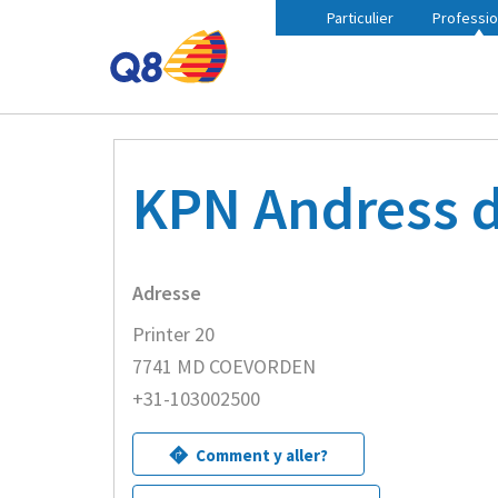
Particulier
Professio
Fil
Accueil
Trouvez une station Q8 à proximité
KPN A
d'Ariane
KPN Andress d
Adresse
Printer 20
7741 MD COEVORDEN
+31-103002500
Comment y aller?