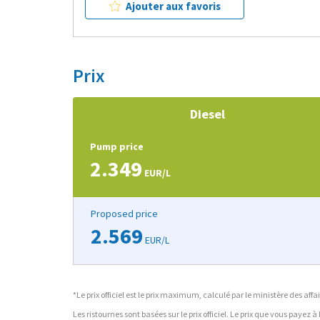
Ajouter aux favoris
Prix
Diesel
Pump price
2.349
EUR/L
Proposed price
2.569
EUR/L
*Le prix officiel est le prix maximum, calculé par le ministère des a
Les ristournes sont basées sur le prix officiel. Le prix que vous payez 