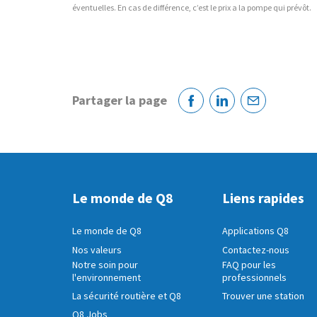
éventuelles. En cas de différence, c’est le prix a la pompe qui prévôt.
Partager la page
Facebook
Linkedin
Courriel
Le monde de Q8
Liens rapides
Le monde de Q8
Applications Q8
Nos valeurs
Contactez-nous
Notre soin pour
FAQ pour les
l'environnement
professionnels
La sécurité routière et Q8
Trouver une station
Q8 Jobs