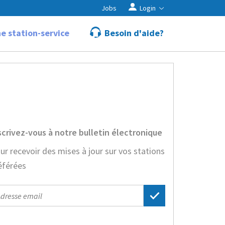
Jobs
Login
e station-service
Besoin d'aide?
scrivez-vous à notre bulletin électronique
ur recevoir des mises à jour sur vos stations
éférées
il
dress