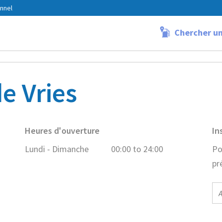
nnel
Chercher un
ndress de Vries
e Vries
Heures d'ouverture
In
Lundi - Dimanche
00:00 to 24:00
Po
pr
E-
ma
ad