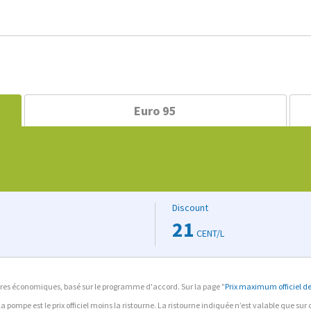
Euro 95
Discount
21
CENT/L
ffaires économiques, basé sur le programme d'accord. Sur la page "
Prix maximum officiel des
à la pompe est le prix officiel moins la ristourne. La ristourne indiquée n’est valable que su