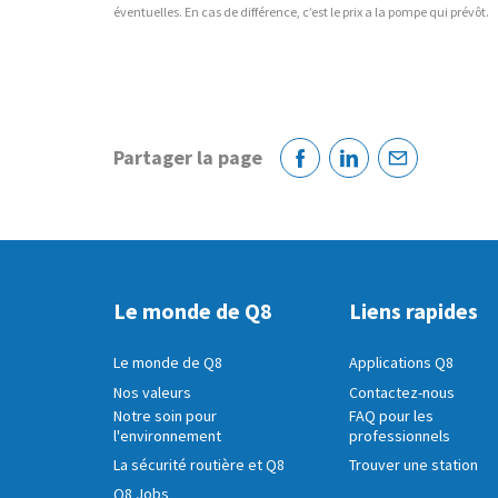
éventuelles. En cas de différence, c’est le prix a la pompe qui prévôt.
Partager la page
Facebook
Linkedin
Courriel
Le monde de Q8
Liens rapides
Le monde de Q8
Applications Q8
Nos valeurs
Contactez-nous
Notre soin pour
FAQ pour les
l'environnement
professionnels
La sécurité routière et Q8
Trouver une station
Q8 Jobs