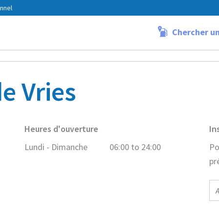
nnel
Chercher un
ndress de Vries
e Vries
Heures d'ouverture
In
Lundi - Dimanche
06:00 to 24:00
Po
pr
E-
ma
ad