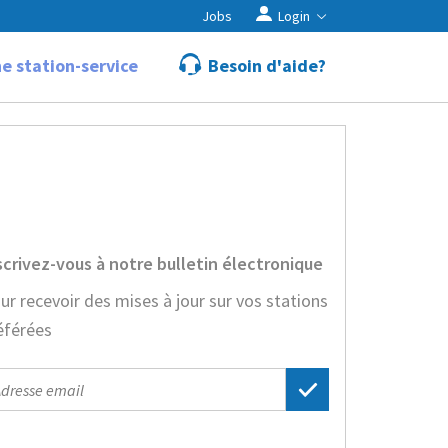
Jobs
Login
e station-service
Besoin d'aide?
scrivez-vous à notre bulletin électronique
ur recevoir des mises à jour sur vos stations
éférées
il
dress