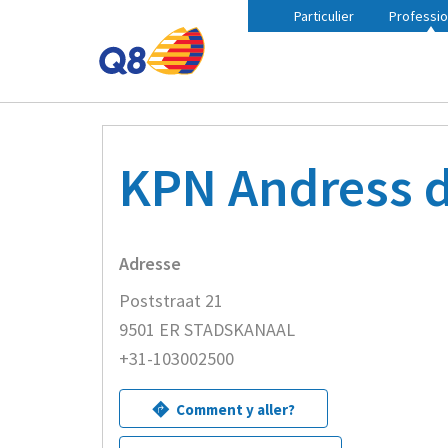
Particulier
Professio
Fil
Accueil
Trouvez une station Q8 à proximité
KPN A
d'Ariane
KPN Andress d
Adresse
Poststraat 21
9501 ER STADSKANAAL
+31-103002500
Comment y aller?