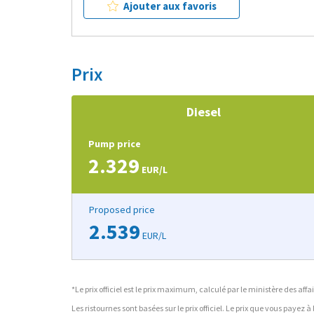
Ajouter aux favoris
Prix
Diesel
Pump price
2.329
EUR/L
Proposed price
2.539
EUR/L
*Le prix officiel est le prix maximum, calculé par le ministère des a
Les ristournes sont basées sur le prix officiel. Le prix que vous payez 